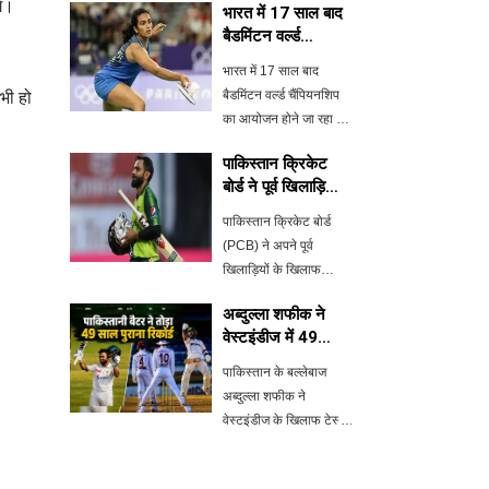
गे।
भारत में 17 साल बाद
बैडमिंटन वर्ल्ड
चैंपियनशिप का
भारत में 17 साल बाद
आयोजन
भी हो
बैडमिंटन वर्ल्ड चैंपियनशिप
का आयोजन होने जा रहा है।
यह टूर्नामेंट 17 से 23
पाकिस्तान क्रिकेट
अगस्त तक नई दिल्ली में
बोर्ड ने पूर्व खिलाड़ियों
होगा, जिसमें पीवी सिंधु, लक्ष्य
पर बैन लगाने की
सेन और अन्य प्रमुख
पाकिस्तान क्रिकेट बोर्ड
तैयारी की
भारतीय खिलाड़ी भाग लेंगे।
(PCB) ने अपने पूर्व
जाने
खिलाड़ियों के खिलाफ
अनुशासनात्मक कार्रवाई की
अब्दुल्ला शफीक ने
योजना बनाई है। हाल ही में
वेस्टइंडीज में 49
कुछ पूर्व क्रिकेटर जाम्बिया में
साल पुराना रिकॉर्ड
एशियन लेजेंड्स लीग में
पाकिस्तान के बल्लेबाज
तोड़ा
खेलते हुए पाए गए, जो कि
अब्दुल्ला शफीक ने
अनधिक
वेस्टइंडीज के खिलाफ टेस्ट
मैच में नाबाद 160 रन
बनाकर 49 साल पुराना