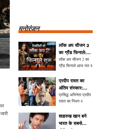
मनोरंजन
लॉक अप सीजन 2
का ग्रैंड फिनाले:
लॉक अप सीजन 2 का
विजेता का ऐलान
ग्रैंड फिनाले आज रात 8
आज रात
बजे Netflix पर
प्रसारित होगा। इस शो
प्रदीप रावत का
में कंटेस्टेंट्स ने कई
अंतिम संस्कार:
चुनौतियों का सामना
प्रसिद्ध अभिनेता प्रदीप
आमिर खान और
किया है, और अब दर्शकों
रावत का निधन 4
अन्य सितारों ने दी
को इंतजार है यह जानने
 पर
अगस्त 2026 को हुआ।
श्रद्धांजलि
का कि कौन ट्रॉफी
 जारी
उनके अंतिम संस्कार में
जीतेगा और ₹1 करोड़
शाहरुख खान बने
कई फिल्मी सितारे शामिल
भारत के सबसे
हुए, जिनमें आमिर खान