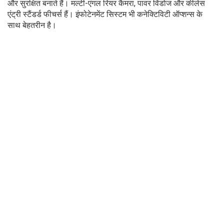
और सुरक्षित बनाते हैं। मल्टी-एंगल रियर कैमरा, पावर विंडोज और कीलेस
एंट्री स्टैंडर्ड फीचर्स हैं। इंफोटेनमेंट सिस्टम भी कनेक्टिविटी ऑप्शन्स के
साथ बेहतरीन है।