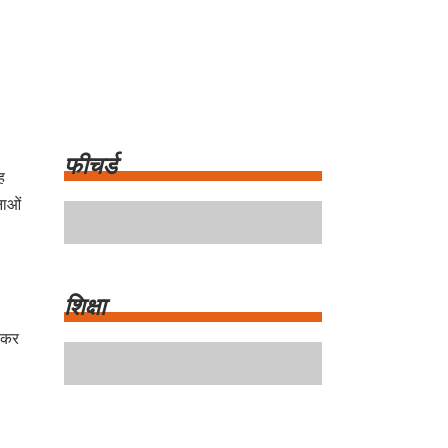
ह
नाओं
फीचर्ड
ासकर
शिक्षा