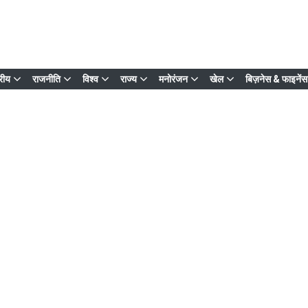
्रीय
राजनीति
विश्व
राज्य
मनोरंजन
खेल
बिज़नेस & फाइनेंस