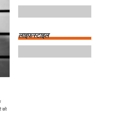
मनोरंजन
लाइफस्टाइल
े
री को