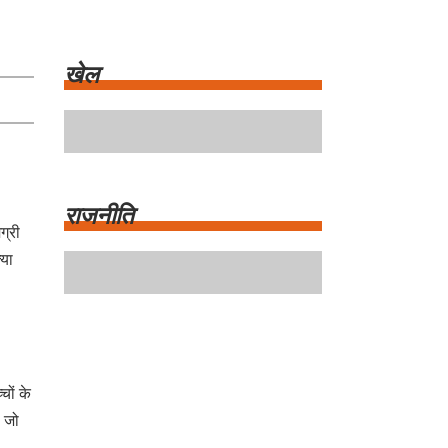
खेल
ग्री
्या
राजनीति
चों के
, जो