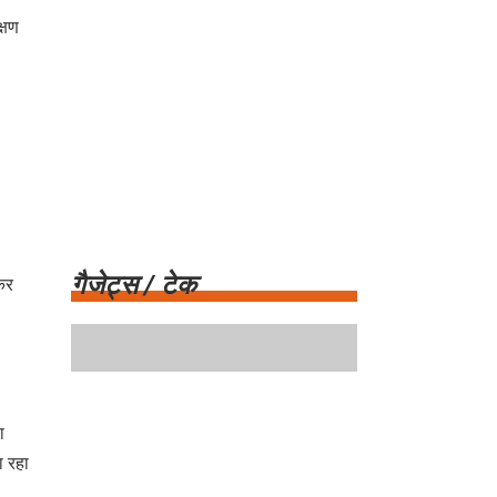
्षण
।
कर
गैजेट्स / टेक
ा
ा रहा