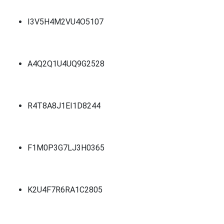
I3V5H4M2VU4O5107
A4Q2Q1U4UQ9G2528
R4T8A8J1EI1D8244
F1M0P3G7LJ3H0365
K2U4F7R6RA1C2805