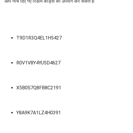
आप नीचे दिए गए रिडीम कोड्स का उपयोग कर सकते हैं:
T9D1R3Q4EL1H5427
R0V1V8Y4YU5D4627
X5B0S7Q8FB8C2191
Y8A9K7A1LZ4H0391