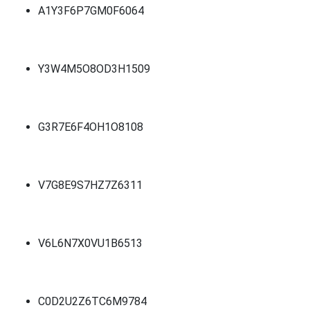
A1Y3F6P7GM0F6064
Y3W4M5O8OD3H1509
G3R7E6F4OH1O8108
V7G8E9S7HZ7Z6311
V6L6N7X0VU1B6513
C0D2U2Z6TC6M9784