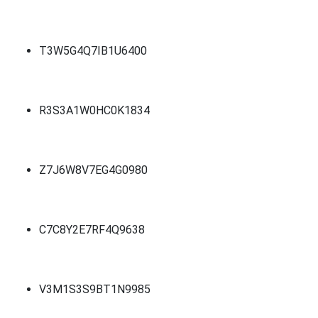
T3W5G4Q7IB1U6400
R3S3A1W0HC0K1834
Z7J6W8V7EG4G0980
C7C8Y2E7RF4Q9638
V3M1S3S9BT1N9985