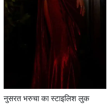
नुसरत भरुचा का स्टाइलिश लुक