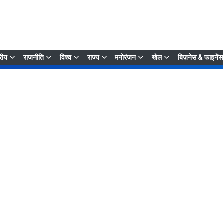
्रीय
राजनीति
विश्व
राज्य
मनोरंजन
खेल
बिज़नेस & फाइनेंस