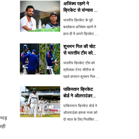
अजिंक्य रहाणे ने
क्रिकेट से संन्यास के
बाद यूरोपियन टी20
भारतीय क्रिकेट के पूर्व
लीग में किया करार
बल्लेबाज अजिंक्य रहाणे ने
हाल ही में अपने क्रिकेट
करियर से संन्यास की घोषणा
शुभमन गिल की चोट
की है। अब वह यूरोपियन
से भारतीय टीम को
टी20 लीग में Amsterdam
बड़ा झटका, केएल
Flames के साथ खेलेंगे।
भारतीय क्रिकेट टीम को
राहुल बने कप्तान
रहाणे का करियर शानदार
श्रीलंका टेस्ट सीरीज से
रहा है, ज
पहले कप्तान शुभमन गिल की
चोट के कारण बड़ा झटका
पाकिस्तान क्रिकेट
लगा है। अभ्यास के दौरान
बोर्ड ने ऑलराउंडर
गिल की उंगली में चोट लग
हमजा नजर पर
गई, जिसके बाद उन्हें वॉर्म-
पाकिस्तान क्रिकेट बोर्ड ने
लगाया दो साल का बैन
अप मैच से बाहर रखा गया।
ऑलराउंडर हमजा नजर को
्पड़
केएल रा
दो साल के लिए निलंबित कर
रही
दिया है और उन पर 10 लाख
रुपये का जुर्माना लगाया है।