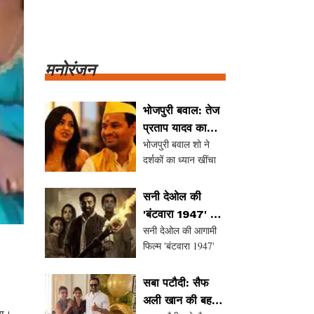
मनोरंजन
भोजपुरी बवाल: तेज
प्रताप यादव का
भोजपुरी बवाल शो ने
मजेदार अंदाज और
दर्शकों का ध्यान खींचा
लिट्टी-चोखा की
है, जिसमें तेज प्रताप
चर्चा
यादव और काजल
सनी देओल की
राघवानी की मजेदार
'बंटवारा 1947' की
केमिस्ट्री देखने को मिल
सनी देओल की आगामी
बॉक्स ऑफिस पर
रही है। तेज प्रताप का
फिल्म 'बंटवारा 1947'
शानदार शुरुआत की
लिट्टी-चोखा का जिक्र
को लेकर दर्शकों में
उम्मीद
और काजल की
उत्साह है। यह फिल्म
प्रतिक्रियाएं फैंस को
सबा पटौदी: सैफ
14 अगस्त को रिलीज हो
बेहद
अली खान की बहन
रही है और पहले दिन के