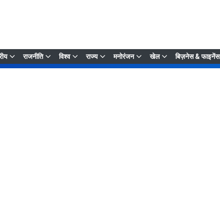
्रीय
राजनीति
विश्व
राज्य
मनोरंजन
खेल
बिज़नेस & फाइनेंस