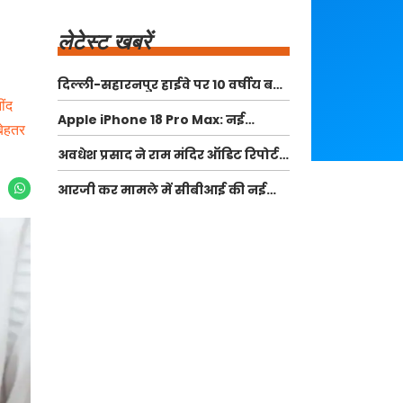
लेटेस्ट खबरें
दिल्ली-सहारनपुर हाईवे पर 10 वर्षीय बच्चे
की दर्दनाक मौत
ींद
Apple iPhone 18 Pro Max: नई
बेहतर
तकनीक और फीचर्स के साथ लॉन्च की
अवधेश प्रसाद ने राम मंदिर ऑडिट रिपोर्ट
तैयारी
पर उठाए गंभीर सवाल
आरजी कर मामले में सीबीआई की नई
टीम: न्याय की उम्मीदें फिर जागीं