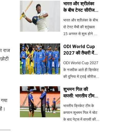
भारत और श्रीलंका
के बीच टेस्ट सीरीज:
साई सुदर्शन की चोट
भारत और श्रीलंका के बीच
से सरफराज खान को
दो टेस्ट मैचों की श्रृंखला
मौका
15 अगस्त से शुरू होने जा
रही है। इस श्रृंखला में साई
ODI World Cup
सुदर्शन की चोट के कारण
का राज
2027 की तैयारी में
सरफराज खान को टीम में
-छोटी
ट्राई सीरीज की
शामिल करने की संभावना
ODI World Cup 2027
वापसी
बढ़ गई है। पहले टेस्ट का
के नजदीक आते ही क्रिकेट
आयो
की दुनिया में ट्राई सीरीज
की वापसी की चर्चा तेज हो
शुभमन गिल की
गई है। इंग्लैंड एवं वेल्स
वापसी: भारतीय टीम
क्रिकेट बोर्ड के CEO ने
 गया
के लिए राहत की खबर
अगले 12 से 18 महीनों में
भारतीय क्रिकेट टीम के
है।
इस प्रारूप के आयोजन की
कप्तान शुभमन गिल ने चोट
संभावना
के बाद नेट्स में वापसी की है,
जिससे टीम को श्रीलंका के
खिलाफ आगामी टेस्ट