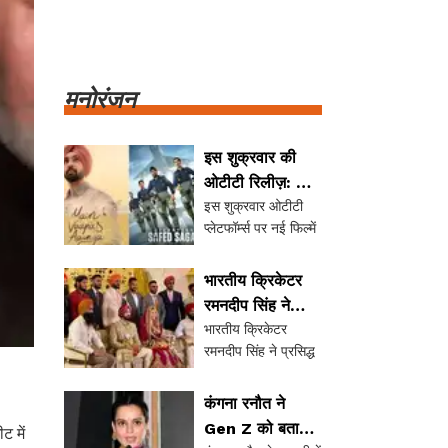
मनोरंजन
इस शुक्रवार की
ओटीटी रिलीज़: नई
इस शुक्रवार ओटीटी
फिल्में और सीरीज
प्लेटफॉर्म्स पर नई फिल्में
का धमाका
और सीरीज की भरमार
है। नेटफ्लिक्स, प्राइम
भारतीय क्रिकेटर
वीडियो, जी5 और जियो
रमनदीप सिंह ने
हॉटस्टार पर कई
भारतीय क्रिकेटर
टीवी अदाकारा
शानदार रिलीज़ हुई हैं।
रमनदीप सिंह ने प्रसिद्ध
चार्ली चौहान से की
'ऑपरेशन सफेद सागर',
टीवी अदाकारा चार्ली
शादी
'मैं वापस आऊंगा', और
चौहान से शादी कर ली
'लेनिन' जैसी फ
कंगना रनौत ने
है। उनकी शादी
Gen Z को बताया
ट में
पारंपरिक पंजाबी रीति-