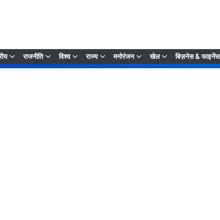
्रीय
राजनीति
विश्व
राज्य
मनोरंजन
खेल
बिज़नेस & फाइनेंस