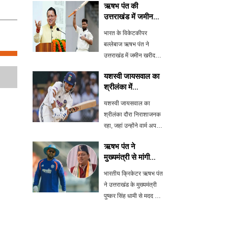
ऋषभ पंत की
उत्तराखंड में जमीन
खरीदने की इच्छा पर
भारत के विकेटकीपर
मुख्यमंत्री का
बल्लेबाज ऋषभ पंत ने
आश्वासन
उत्तराखंड में जमीन खरीदने
की इच्छा जताई है, जिस पर
यशस्वी जायसवाल का
मुख्यमंत्री पुष्कर सिंह धामी ने
श्रीलंका में
उन्हें आश्वासन दिया है। पंत
निराशाजनक प्रदर्शन
ने अपने गृह राज्य में घर
यशस्वी जायसवाल का
बनाने और योगदान देने की इ
श्रीलंका दौरा निराशाजनक
रहा, जहां उन्होंने वार्म अप
मैच में बिना कोई रन बनाए
ऋषभ पंत ने
पवेलियन लौट गए। इस
मुख्यमंत्री से मांगी
दौरान, श्रीलंका ने 363 रन
जमीन की मदद
बनाकर अपनी पारी घोषित
भारतीय क्रिकेटर ऋषभ पंत
की। जानें इस मैच में और
ने उत्तराखंड के मुख्यमंत्री
क्या हुआ और भ
पुष्कर सिंह धामी से मदद मांगी
है। उन्होंने अपने राज्य में घर
बनाने के लिए जमीन उपलब्ध