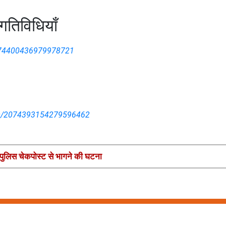
तिविधियाँ
2074400436979978721
atus/2074393154279596462
 की पुलिस चेकपोस्ट से भागने की घटना