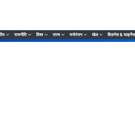
्रीय
राजनीति
विश्व
राज्य
मनोरंजन
खेल
बिज़नेस & फाइनेंस