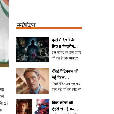
मनोरंजन
फ्री में देखने के
लिए 5 बेहतरीन
इस वीकेंड के लिए तैयार
क्राइम थ्रिलर
की गई है एक शानदार
फिल्में और वेब
वॉचलिस्ट जिसमें शामिल
सीरीज
हैं 5 बेहतरीन क्राइम
रॉबर्ट पैटिनसन की
थ्रिलर फिल्में और वेब
नई फिल्म
सीरीज। बिना किसी
रॉबर्ट पैटिनसन एक बार
'Primetime' का
अतिरिक्त सब्सक्रिप्शन
फिर बड़े पर्दे पर लौट रहे
िका
ट्रेलर जारी,
के, आप इन कंटेंट का
हैं, इस बार A24 की नई
 अब
निभाएंगे क्रिस
आनंद ले सकते हैं। जानें
फिल्म 'Primetime' में।
मिथ्या, अ
किट कॉनर की
 कि 21
हैनसन का किरदार
ट्रेलर में वह प्रसिद्ध
एंट्री से नई X-
या
टीवी होस्ट क्रिस हैनसन