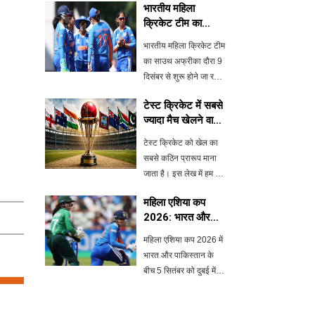
भारतीय महिला
क्रिकेट टीम का
साउथ अफ्रीका दौरा:
भारतीय महिला क्रिकेट टीम
तीन नए टी20 मैच
का साउथ अफ्रीका दौरा 9
जोड़े गए
दिसंबर से शुरू होने जा रहा
है, जिसमें एक टेस्ट, तीन
टेस्ट क्रिकेट में सबसे
वनडे और तीन टी20 मैच
ज्यादा मैच खेलने वाले
शामिल हैं। हाल ही में, तीन
शीर्ष 7 देश
नए टी20 मैचों को जोड़ा गया
टेस्ट क्रिकेट को खेल का
है, जिसका मुख्य उद्देश्य
सबसे कठिन प्रारूप माना
जाता है। इस लेख में हम उन
शीर्ष 7 देशों के बारे में जानेंगे
महिला एशिया कप
जिन्होंने सबसे ज्यादा टेस्ट
2026: भारत और
मैच खेले हैं। इंग्लैंड,
पाकिस्तान का
ऑस्ट्रेलिया, और भारत जैसे
महिला एशिया कप 2026 में
मुकाबला 5 सितंबर को
देशों के रिकॉर
भारत और पाकिस्तान के
दुबई में
बीच 5 सितंबर को दुबई में
एक महत्वपूर्ण मुकाबला होने
जा रहा है। इस टूर्नामेंट में