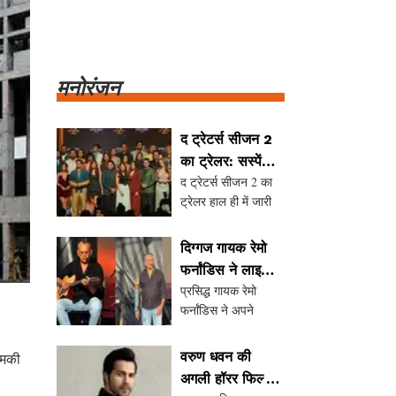
मनोरंजन
द ट्रेटर्स सीजन 2
का ट्रेलर: सस्पेंस
द ट्रेटर्स सीजन 2 का
और ड्रामे से भरपूर
ट्रेलर हाल ही में जारी
किया गया है, जिसमें
करण जौहर एक बार फिर
दिग्गज गायक रेमो
होस्ट के रूप में नजर आ
फर्नांडिस ने लाइव
रहे हैं। इस बार शो में 21
प्रसिद्ध गायक रेमो
कॉन्सर्ट से लिया
सेलिब्रिटी प्रतियोगियों
फर्नांडिस ने अपने
संन्यास
के बीच भरोसे और धोखे
स्वास्थ्य कारणों से लाइव
का खेल देखने को मिलेग
कॉन्सर्ट से संन्यास लेने
वरुण धवन की
धमकी
की घोषणा की है। उन्होंने
अगली हॉरर फिल्म:
कोविड-19 वैक्सीन के