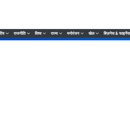
्रीय
राजनीति
विश्व
राज्य
मनोरंजन
खेल
बिज़नेस & फाइनेंस