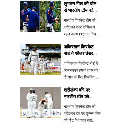
शुभमन गिल की चोट
से भारतीय टीम को
बड़ा झटका, केएल
भारतीय क्रिकेट टीम को
राहुल बने कप्तान
श्रीलंका टेस्ट सीरीज से
पहले कप्तान शुभमन गिल की
चोट के कारण बड़ा झटका
पाकिस्तान क्रिकेट
लगा है। अभ्यास के दौरान
बोर्ड ने ऑलराउंडर
गिल की उंगली में चोट लग
हमजा नजर पर
गई, जिसके बाद उन्हें वॉर्म-
पाकिस्तान क्रिकेट बोर्ड ने
लगाया दो साल का बैन
अप मैच से बाहर रखा गया।
ऑलराउंडर हमजा नजर को
केएल रा
दो साल के लिए निलंबित कर
दिया है और उन पर 10 लाख
श्रीलंका दौरे पर
रुपये का जुर्माना लगाया है।
भारतीय टीम को
यह कार्रवाई वीजा आवेदन में
शुभमन गिल की चोट
गलत जानकारी देने के कारण
भारतीय क्रिकेट टीम को
का झटका
की गई है। हमजा ने हाल
श्रीलंका दौरे पर शुभमन गिल
की चोट के कारण बड़ा
झटका लगा है। प्रैक्टिस मैच
में गिल शामिल नहीं हो सके,