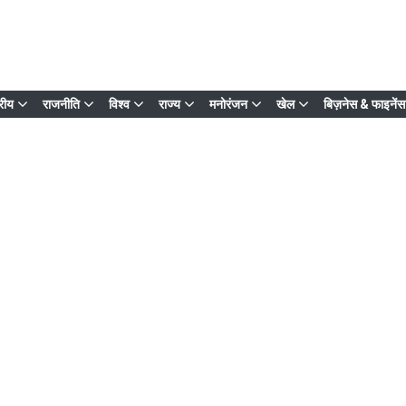
्रीय
राजनीति
विश्व
राज्य
मनोरंजन
खेल
बिज़नेस & फाइनेंस