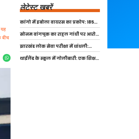
कांगो में इबोला वायरस का प्रकोप:
1850 से अधिक मौतें और 330 बच्चों की
। यह
सोनम वांगचुक का राहुल गांधी पर
जान गई
आरोप: अनशन के दौरान मिली
े बीच
झारखंड लोक सेवा परीक्षा में धांधली:
अनदेखी
सीआईडी ने मुख्य आरोपी के ससुर को
थाईलैंड के स्कूल में गोलीबारी: एक
हिरासत में लिया
शिक्षक की मौत, कई छात्र घायल
मनोरंजन