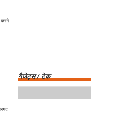
ल करने
गैजेट्स / टेक
ास्पद