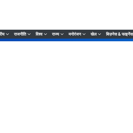
्रीय
राजनीति
विश्व
राज्य
मनोरंजन
खेल
बिज़नेस & फाइनेंस