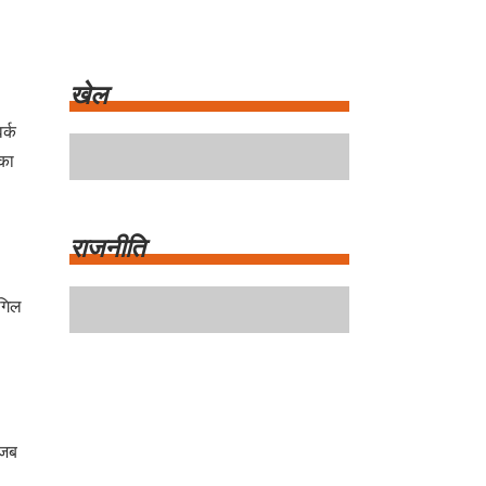
र्क
 का
खेल
 गिल
राजनीति
 जब