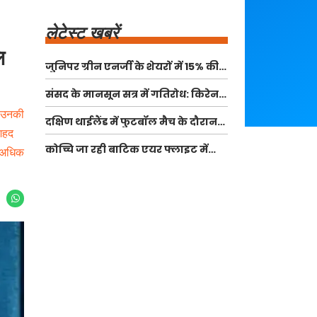
लेटेस्ट खबरें
ि
जुनिपर ग्रीन एनर्जी के शेयरों में 15% की
वृद्धि, आईपीओ में मिली अभूतपूर्व मांग
संसद के मानसून सत्र में गतिरोध: किरेन
रिजिजू और राहुल गांधी की बातचीत
। उनकी
दक्षिण थाईलैंड में फुटबॉल मैच के दौरान
मशहद
बिजली गिरने से खिलाड़ी की मौत
कोच्चि जा रही बाटिक एयर फ्लाइट में
ं अधिक
यात्री ने इमरजेंसी दरवाजा खोलने की
कोशिश की