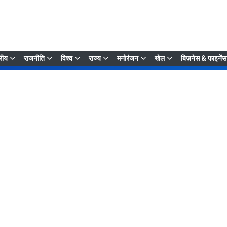
्रीय
राजनीति
विश्व
राज्य
मनोरंजन
खेल
बिज़नेस & फाइनेंस