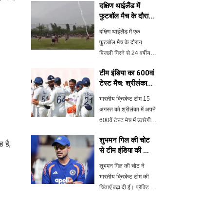
दक्षिण थाईलैंड में
फुटबॉल मैच के दौरान
बिजली गिरने से
दक्षिण थाईलैंड में एक
खिलाड़ी की मौत
फुटबॉल मैच के दौरान
बिजली गिरने से 24 वर्षीय
खिलाड़ी सोफवान अवाए की
टीम इंडिया का 600वां
मौत हो गई। इस हादसे में
टेस्ट मैच: श्रीलंका
12 अन्य खिलाड़ी भी घायल
दौरा ऐतिहासिक
हुए हैं। घटना के बाद सोशल
भारतीय क्रिकेट टीम 15
मीडिया पर खेल प्रेमियों ने
अगस्त को श्रीलंका में अपने
गहरा दुख
600वें टेस्ट मैच में उतरेगी,
जो कि उनके लिए एक
शुभमन गिल की चोट
ऐतिहासिक क्षण है। गॉल
 है,
से टीम इंडिया की चिंता
इंटरनेशनल स्टेडियम में होने
बढ़ी
वाले इस मैच के साथ भारत
शुभमन गिल की चोट ने
टेस्ट क्रिकेट में 600 मैच
भारतीय क्रिकेट टीम की
खेल
चिंताएँ बढ़ा दी हैं। प्रैक्टिस
सेशन के दौरान गिल को दो
बार चोट लगी, जिससे उनकी