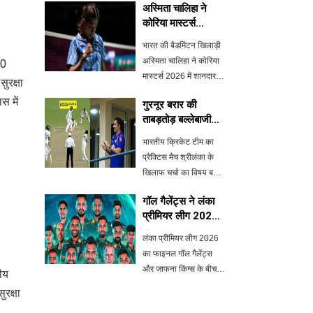
अस्मिता चालिहा ने
कोरिया मास्टर्स
2026 में जीता पहला
भारत की बैडमिंटन खिलाड़ी
BWF वर्ल्ड टूर
अस्मिता चालिहा ने कोरिया
00
खिताब
मास्टर्स 2026 में शानदार
ुरक्षा
प्रदर्शन करते हुए अपना
स में
गुरनूर बरार की
पहला BWF वर्ल्ड टूर
ताबड़तोड़ बल्लेबाजी ने
खिताब जीता। फाइनल में
भारतीय टीम को
उन्होंने चीन की हान कियान
भारतीय क्रिकेट टीम का
उत्साहित किया
शी के खिलाफ पिछड़ने के
प्रैक्टिस मैच श्रीलंका के
बाद दमदार
खिलाफ चर्चा का विषय बना
हुआ है। देवदत्त पडिक्कल ने
गॉल गैलेंट्स ने लंका
नाबाद शतक बनाया, जबकि
प्रीमियर लीग 2026
तेज गेंदबाज गुरनूर बरार ने
का खिताब जीता
एक ओवर में चार छक्के
लंका प्रीमियर लीग 2026
जड़कर सभी को चौंका
का फाइनल गॉल गैलेंट्स
दिया। मुख्य
और जाफना किंग्स के बीच
ीय
हुआ, जिसमें गॉल गैलेंट्स ने
रक्षा
5 विकेट से जीत हासिल