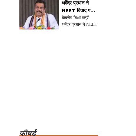
के बीच हाल ही में हुई
है, जिसमें
धर्मेंद्र प्रधान ने
चर्चा
टेलीफोन वार्ता में भारत
NEET विवाद पर
और अमेरिका के बीच की
केंद्रीय शिक्षा मंत्री
उठाया सवाल,
रणनीतिक साझेदारी को
धर्मेंद्र प्रधान ने NEET
युवाओं के भविष्य को
और मजबूत करने पर
प्रश्नपत्र लीक विवाद
बताया प्राथमिकता
चर्चा की गई। इस
पर अपनी चुप्पी तोड़ी है।
बातचीत में द्विपक्ष
उन्होंने युवाओं के भविष्य
को प्राथमिकता देते हुए
कहा कि वे जनसेवा के
मार्ग से कभी पीछे नहीं
हटेंगे। इस दौ
फीचर्ड