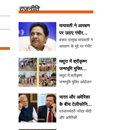
की। जाफना किंग्स ने पहले
राजनीति
बल्लेबाजी करते हुए 123 रन
बनाए, जिसे गॉल गैलेंट्स ने
आसान
मायावती ने आरक्षण
पर उठाए गंभीर
बसपा प्रमुख मायावती ने
सवाल, क्रीमी लेयर
आरक्षण के मुद्दे पर गंभीर
को बताया अनुचित
सवाल उठाए हैं, जिसमें
उन्होंने क्रीमी लेयर की
मथुरा में श्रीकृष्ण
अवधारणा को अनुचित
जन्मभूमि मुक्ति
बताया। उनका कहना है
मथुरा में श्रीकृष्ण
आंदोलन को लेकर
कि आरक्षण केवल
जन्मभूमि मुक्ति आंदोलन
पुलिस की सतर्कता
आर्थिक लाभ का विषय
के तहत 9 अगस्त को
नहीं है, बल्कि यह
कारसेवा के पोस्टर
सामाजिक परिवर्
भारत और अमेरिका
वायरल होने के बाद
के बीच टेलीफोनिक
पुलिस ने सुरक्षा व्यवस्था
प्रधानमंत्री नरेंद्र मोदी
वार्ता: पीएम मोदी
को कड़ा कर दिया है।
और अमेरिकी
और उपराष्ट्रपति
प्रमुख संतों को रेड कार्ड
उपराष्ट्रपति जेडी वेंस
वेंस ने की महत्वपूर्ण
नोटिस जारी किया गया