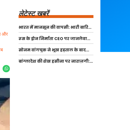
लेटेस्ट खबरें
भारत में मानसून की वापसी: भारी बारिश
की चेतावनी
इन और
रूस के ड्रोन निर्माता CEO पर जानलेवा
हमला: क्या है सच्चाई?
ाब
सोनम वांगचुक ने भूख हड़ताल के बाद
छात्रों के लिए साझा किए विचार
बांग्लादेश की शेख हसीना पर नाराज़गी:
भारत में मीडिया इवेंट को बताया संप्रभुता
का अपमान