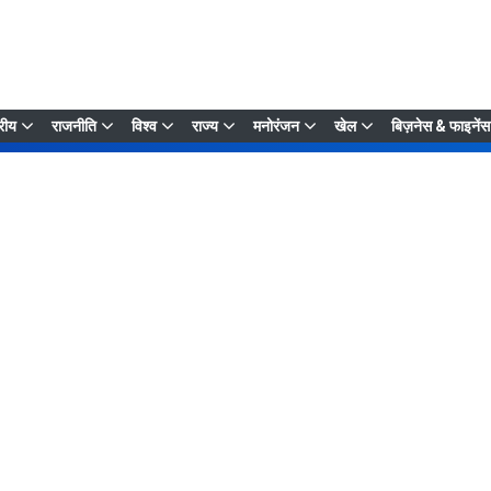
्रीय
राजनीति
विश्व
राज्य
मनोरंजन
खेल
बिज़नेस & फाइनेंस