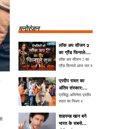
मनोरंजन
लॉक अप सीजन 2
का ग्रैंड फिनाले:
लॉक अप सीजन 2 का
विजेता का ऐलान
ग्रैंड फिनाले आज रात 8
आज रात
बजे Netflix पर
प्रसारित होगा। इस शो
प्रदीप रावत का
में कंटेस्टेंट्स ने कई
अंतिम संस्कार:
चुनौतियों का सामना
प्रसिद्ध अभिनेता प्रदीप
आमिर खान और
किया है, और अब दर्शकों
रावत का निधन 4
अन्य सितारों ने दी
को इंतजार है यह जानने
अगस्त 2026 को हुआ।
श्रद्धांजलि
का कि कौन ट्रॉफी
उनके अंतिम संस्कार में
जीतेगा और ₹1 करोड़
शाहरुख खान बने
ली
कई फिल्मी सितारे शामिल
भारत के सबसे
हुए, जिनमें आमिर खान