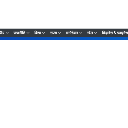
्रीय
राजनीति
विश्व
राज्य
मनोरंजन
खेल
बिज़नेस & फाइनेंस