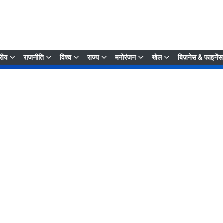
्रीय
राजनीति
विश्व
राज्य
मनोरंजन
खेल
बिज़नेस & फाइनेंस