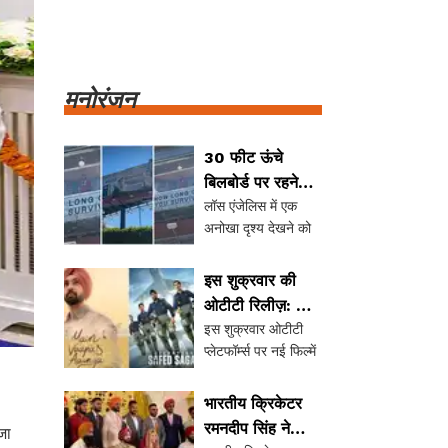
मनोरंजन
30 फीट ऊंचे
बिलबोर्ड पर रहने
लॉस एंजेलिस में एक
वाले व्यक्ति का
अनोखा दृश्य देखने को
अनोखा प्रमोशन
मिल रहा है, जहां एक
व्यक्ति 30 फीट ऊंचे
इस शुक्रवार की
बिलबोर्ड पर रह रहा है।
ओटीटी रिलीज़: नई
यह प्रमोशन आगामी
इस शुक्रवार ओटीटी
फिल्में और सीरीज
फिल्म 'द लास्ट हाउस'
प्लेटफॉर्म्स पर नई फिल्में
का धमाका
का हिस्सा है, जिसमें एक
और सीरीज की भरमार
परिवार अपने घर में फंसा
है। नेटफ्लिक्स, प्राइम
होता है। इ
भारतीय क्रिकेटर
वीडियो, जी5 और जियो
रमनदीप सिंह ने
जा
हॉटस्टार पर कई