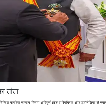
ा तांता
 प्रतिष्ठित नागरिक सम्मान 'बिंतांग आदिपूर्ण ऑफ द रिपब्लिक ऑफ इंडोनेशिया' से नवा