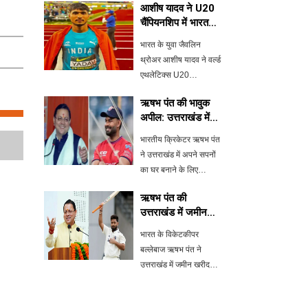
आशीष यादव ने U20
चैंपियनशिप में भारत
के लिए जीता रजत
भारत के युवा जैवलिन
पदक
थ्रोअर आशीष यादव ने वर्ल्ड
एथलेटिक्स U20
चैंपियनशिप में रजत पदक
ऋषभ पंत की भावुक
जीतकर देश का मान बढ़ाया
अपील: उत्तराखंड में
है। उन्होंने अपने तीसरे
घर बनाने की चाह
प्रयास में 74.09 मीटर का
भारतीय क्रिकेटर ऋषभ पंत
थ्रो किया, जो उनके लिए
ने उत्तराखंड में अपने सपनों
निर्णायक साबित हुआ।
का घर बनाने के लिए
मुख्यमंत्री पुष्कर सिंह धामी
ऋषभ पंत की
से मदद मांगी है। पिछले तीन
उत्तराखंड में जमीन
वर्षों से जमीन खरीदने की
खरीदने की इच्छा पर
कोशिश कर रहे पंत ने सोशल
भारत के विकेटकीपर
मुख्यमंत्री का
मीडिया पर अपनी भावनाएं
बल्लेबाज ऋषभ पंत ने
आश्वासन
उत्तराखंड में जमीन खरीदने
की इच्छा जताई है, जिस पर
मुख्यमंत्री पुष्कर सिंह धामी ने