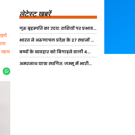
लेटेस्ट खबरें
गुरु बृहस्पति का उदय: राशियों पर प्रभाव
और उपाय
ाइयों
भारत ने अरुणाचल प्रदेश के 27 स्थानों के
ताया
नए नामों की घोषणा की, चीन के दावों को
 महत्व
बच्चों के व्यवहार को बिगाड़ने वाली 4
किया खारिज
गलतियाँ
अमरनाथ यात्रा स्थगित: जम्मू में भारी
बारिश के कारण सुरक्षा उपाय