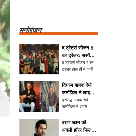
मनोरंजन
द ट्रेटर्स सीजन 2
का ट्रेलर: सस्पेंस
द ट्रेटर्स सीजन 2 का
और ड्रामे से भरपूर
ट्रेलर हाल ही में जारी
किया गया है, जिसमें
करण जौहर एक बार फिर
दिग्गज गायक रेमो
होस्ट के रूप में नजर आ
फर्नांडिस ने लाइव
रहे हैं। इस बार शो में 21
प्रसिद्ध गायक रेमो
कॉन्सर्ट से लिया
सेलिब्रिटी प्रतियोगियों
फर्नांडिस ने अपने
संन्यास
के बीच भरोसे और धोखे
स्वास्थ्य कारणों से लाइव
का खेल देखने को मिलेग
कॉन्सर्ट से संन्यास लेने
वरुण धवन की
की घोषणा की है। उन्होंने
अगली हॉरर फिल्म:
कोविड-19 वैक्सीन के