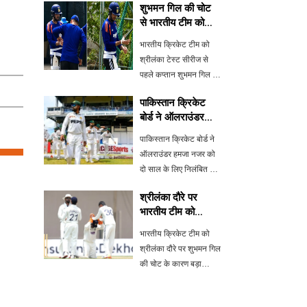
शुभमन गिल की चोट
से भारतीय टीम को
बड़ा झटका, केएल
भारतीय क्रिकेट टीम को
राहुल बने कप्तान
श्रीलंका टेस्ट सीरीज से
पहले कप्तान शुभमन गिल की
चोट के कारण बड़ा झटका
पाकिस्तान क्रिकेट
लगा है। अभ्यास के दौरान
बोर्ड ने ऑलराउंडर
गिल की उंगली में चोट लग
हमजा नजर पर
गई, जिसके बाद उन्हें वॉर्म-
पाकिस्तान क्रिकेट बोर्ड ने
लगाया दो साल का बैन
अप मैच से बाहर रखा गया।
ऑलराउंडर हमजा नजर को
केएल रा
दो साल के लिए निलंबित कर
दिया है और उन पर 10 लाख
श्रीलंका दौरे पर
रुपये का जुर्माना लगाया है।
भारतीय टीम को
यह कार्रवाई वीजा आवेदन में
शुभमन गिल की चोट
गलत जानकारी देने के कारण
भारतीय क्रिकेट टीम को
का झटका
की गई है। हमजा ने हाल
श्रीलंका दौरे पर शुभमन गिल
की चोट के कारण बड़ा
झटका लगा है। प्रैक्टिस मैच
में गिल शामिल नहीं हो सके,