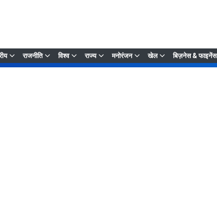
्रीय
राजनीति
विश्व
राज्य
मनोरंजन
खेल
बिज़नेस & फाइनेंस