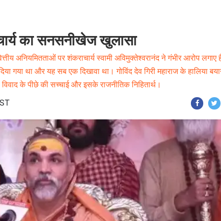
राचार्य का सनसनीखेज खुलासा
 वित्तीय अनियमितताओं पर शंकराचार्य स्वामी अविमुक्तेश्वरानंद ने गंभीर आरोप लगाए ह
ीं दिया गया था और यह सब एक दिखावा था। गोविंद देव गिरी महाराज के हालिया बया
स विवाद के पीछे की सच्चाई और इसके राजनीतिक निहितार्थ।
IST