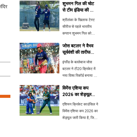
शुभमन गिल की चोट
मंदिर
से टीम इंडिया की चिंता
बढ़ी
श्रीलंका के खिलाफ टेस्ट
सीरीज से पहले भारतीय
कप्तान शुभमन गिल को
अभ्यास के दौरान चोट लगी
जोस बटलर ने वैभव
है। पहले नेट्स में और फिर
सूर्यवंशी की तारीफ
फील्डिंग प्रैक्टिस के दौरान
की, टी20 में बनाया
उन्हें चोट का सामना करना
इंग्लैंड के बल्लेबाज जोस
नया रिकॉर्ड
पड़ा। हालांकि, प्रारंभिक
बटलर ने टी20 क्रिकेट में
जांच म
नया विश्व रिकॉर्ड बनाया है।
उन्होंने भारतीय युवा
विमेंस एशिया कप
बल्लेबाज वैभव सूर्यवंशी की
2026 का शेड्यूल
सराहना की, जो क्रिकेट
जारी, भारत-
जगत में तेजी से उभर रहे हैं।
एशियन क्रिकेट काउंसिल ने
पाकिस्तान का
बटलर का मानना है कि वै
विमेंस एशिया कप 2026 का
मुकाबला 5 सितंबर को
शेड्यूल जारी किया है, जिसमें
भारत और पाकिस्तान का
मुकाबला 5 सितंबर को