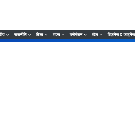
्रीय
राजनीति
विश्व
राज्य
मनोरंजन
खेल
बिज़नेस & फाइनेंस