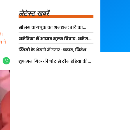
लेटेस्ट खबरें
सोनम वांगचुक का अनशन: वादे का
उल्लंघन और राजनीतिक विश्वास का
ैं।
अमेरिका में आयात शुल्क विवाद: अमेजन
संकट
न ने
को 60 करोड़ डॉलर की वापसी
स्विगी के शेयरों में उतार-चढ़ाव, निवेशकों
की नजर भविष्य की योजनाओं पर
शुभमन गिल की चोट से टीम इंडिया की
चिंता बढ़ी