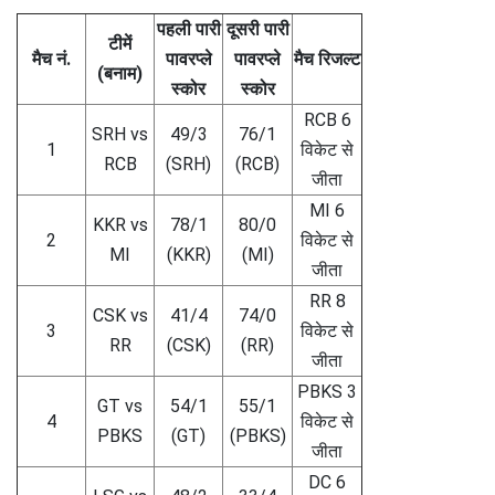
पहली पारी
दूसरी पारी
टीमें
मैच नं.
पावरप्ले
पावरप्ले
मैच रिजल्ट
(बनाम)
स्कोर
स्कोर
RCB 6
SRH vs
49/3
76/1
1
विकेट से
RCB
(SRH)
(RCB)
जीता
MI 6
KKR vs
78/1
80/0
2
विकेट से
MI
(KKR)
(MI)
जीता
RR 8
CSK vs
41/4
74/0
3
विकेट से
RR
(CSK)
(RR)
जीता
PBKS 3
GT vs
54/1
55/1
4
विकेट से
PBKS
(GT)
(PBKS)
जीता
DC 6