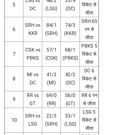
LSG vs
48/2
33/4
5
विकेट से
DC
(LSG)
(DC)
जीता
SRH 65
SRH vs
84/1
74/3
6
रन से
KKR
(SRH)
(KKR)
जीता
PBKS 5
CSK vs
57/1
68/1
7
विकेट से
PBKS
(CSK)
(PBKS)
जीता
DC 6
MI vs
41/2
42/2
8
विकेट से
DC
(MI)
(DC)
जीता
RR vs
69/0
56/0
RR 6 रन
9
GT
(RR)
(GT)
से जीता
LSG 5
SRH vs
22/3
53/1
10
विकेट से
LSG
(SRH)
(LSG)
जीता