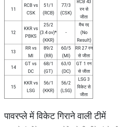
RCB 43
RCB vs
51/1
77/3
11
रन से
CSK
(RCB)
(CSK)
जीता
25/2
मैच रद्द
KKR vs
12
(3.4 ov)*
-
(No
PBKS
(KKR)
Result)
RR vs
89/2
60/5
RR 27 रन
13
MI
(RR)
(MI)
से जीता
GT vs
68/1
63/0
GT 1 रन
14
DC
(GT)
(DC)
से जीता
LSG 3
KKR vs
56/1
56/2
15
विकेट से
LSG
(KKR)
(LSG)
जीता
पावरप्ले में विकेट गिराने वाली टीमें