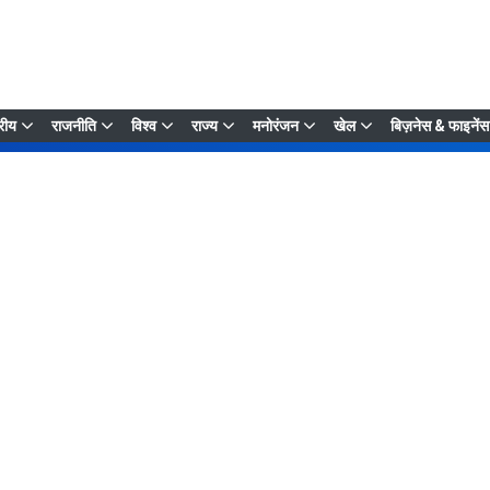
्रीय
राजनीति
विश्व
राज्य
मनोरंजन
खेल
बिज़नेस & फाइनेंस