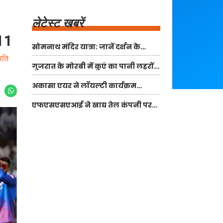
लेटेस्ट खबरें
 11
सोमनाथ मंदिर यात्रा: जानें दर्शन के
नियम और पहुंचने के तरीके
िति
गुजरात के मोरबी में कुएं का पानी लहरों
की तरह उछल रहा है, जानें इसके पीछे की
अकासा एयर ने लॉयल्टी कार्यक्रम
वजहें
'अकासा एलीवेट' की शुरुआत की
एफएसएसएआई ने खाद्य तेल कंपनी पर
लगाया जुर्माना