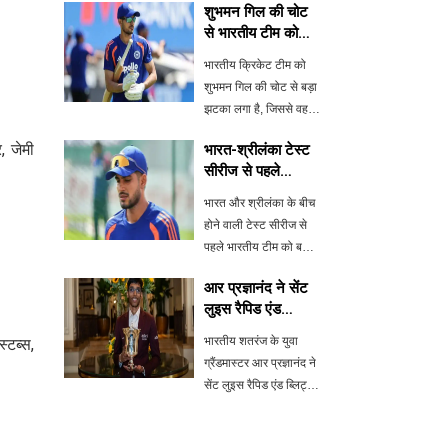
शुभमन गिल की चोट
से भारतीय टीम को
बड़ा झटका, केएल
भारतीय क्रिकेट टीम को
राहुल बने कप्तान
शुभमन गिल की चोट से बड़ा
झटका लगा है, जिससे वह
श्रीलंका के खिलाफ अभ्यास
, जेमी
भारत-श्रीलंका टेस्ट
मैच में नहीं खेल पाएंगे। केएल
सीरीज से पहले
राहुल को उनकी जगह
शुभमन गिल की चोट,
कार्यवाहक कप्तान बनाया
भारत और श्रीलंका के बीच
केएल राहुल बने
गया है। यह चोट विश्व टेस्ट
होने वाली टेस्ट सीरीज से
कप्तान
चैंपियन
पहले भारतीय टीम को बड़ा
झटका लगा है। नियमित
आर प्रज्ञानंद ने सेंट
कप्तान शुभमन गिल चोट के
लुइस रैपिड एंड
कारण वॉर्म-अप मैच से बाहर
ब्लिट्ज 2026 का
हो गए हैं, जिसके चलते केएल
भारतीय शतरंज के युवा
्टब्स,
खिताब जीता
राहुल ने कप्तानी संभाली है।
ग्रैंडमास्टर आर प्रज्ञानंद ने
ब
सेंट लुइस रैपिड एंड ब्लिट्ज
2026 का खिताब जीता है।
उन्होंने एक राउंड पहले ही