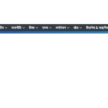
्रीय
राजनीति
विश्व
राज्य
मनोरंजन
खेल
बिज़नेस & फाइनेंस