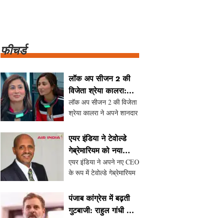
फीचर्ड
लॉक अप सीजन 2 की
विजेता श्रेया कालरा:
लॉक अप सीजन 2 की विजेता
नेट वर्थ, शिक्षा और
श्रेया कालरा ने अपने शानदार
व्यक्तिगत जीवन
प्रदर्शन से सभी का दिल जीत
लिया। इस लेख में हम उनकी
एयर इंडिया ने टेवोल्डे
यात्रा, शिक्षा, और व्यक्तिगत
गेब्रेमारियम को नया
जीवन के बारे में जानेंगे। श्रेया
एयर इंडिया ने अपने नए CEO
CEO नियुक्त किया
की नेट वर्थ और उनके सोशल
के रूप में टेवोल्डे गेब्रेमारियम
मीडिया प
की नियुक्ति की है।
इथियोपियन एयरलाइंस के पूर्व
पंजाब कांग्रेस में बढ़ती
प्रमुख, गेब्रेमारियम का
गुटबाजी: राहुल गांधी ने
अनुभव एयर इंडिया के लिए