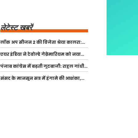
लेटेस्ट खबरें
लॉक अप सीजन 2 की विजेता श्रेया कालरा:
नेट वर्थ, शिक्षा और व्यक्तिगत जीवन
एयर इंडिया ने टेवोल्डे गेब्रेमारियम को नया
CEO नियुक्त किया
पंजाब कांग्रेस में बढ़ती गुटबाजी: राहुल गांधी
ने मांगी रिपोर्ट
संसद के मानसून सत्र में हंगामे की आशंका,
विपक्ष ने उठाए सवाल