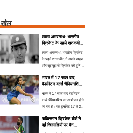
खेल
लाला अमरनाथ: भारतीय
क्रिकेट के पहले शतकवीर
और निडर व्यक्तित्व
लाला अमरनाथ, भारतीय क्रिकेट
के पहले शतकवीर, ने अपने साहस
और सूझबूझ से क्रिकेट की दुनिया
में एक महत्वपूर्ण स्थान बनाया।
भारत में 17 साल बाद
1954 में पाकिस्तान दौरे के दौरान
बैडमिंटन वर्ल्ड चैंपियनशिप
उनकी एक महत्वपूर्ण घटना ने उन्हें
का आयोजन
एक निडर व्यक्
भारत में 17 साल बाद बैडमिंटन
वर्ल्ड चैंपियनशिप का आयोजन होने
जा रहा है। यह टूर्नामेंट 17 से 23
अगस्त तक नई दिल्ली में होगा,
पाकिस्तान क्रिकेट बोर्ड ने
जिसमें पीवी सिंधु, लक्ष्य सेन और
पूर्व खिलाड़ियों पर बैन
अन्य प्रमुख भारतीय खिलाड़ी भाग
लगाने की तैयारी की
लेंगे। जाने