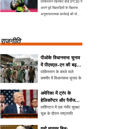
पाकिस्तान क्रिकेट बोर्ड (PCB) ने
अपने पूर्व खिलाड़ियों के खिलाफ
अनुशासनात्मक कार्रवाई की योजना
बनाई है। हाल ही में कुछ पूर्व
क्रिकेटर जाम्बिया में एशियन
लेजेंड्स लीग में खेलते हुए पाए गए,
राजनीति
जो कि अनधिक
पीओके विधानसभा चुनाव
में पीएमएल-एन की बढ़त,
पाकिस्तान के कब्जे वाले
मतदान में 56%
कश्मीर में विधानसभा चुनाव के
भागीदारी
पहले दो चरणों में पाकिस्तान
मुस्लिम लीग-नवाज (पीएमएल-
अमेरिका में ट्रंप के
एन) ने 24 सीटें जीतकर स्पष्ट
हेलिकॉप्टर और पैसेंजर
बढ़त बनाई है। मतदान में
वाशिंगटन में एक गंभीर सुरक्षा
प्लेन के बीच खतरनाक
56% से अधिक भागीदारी दर्ज
चूक के दौरान राष्ट्रपति
नजदीकी
की गई, जबकि चुन...
डोनाल्ड ट्रंप का हेलिकॉप्टर
एक पैसेंजर प्लेन के बेहद करीब
वन्दे मातरम् बिल: