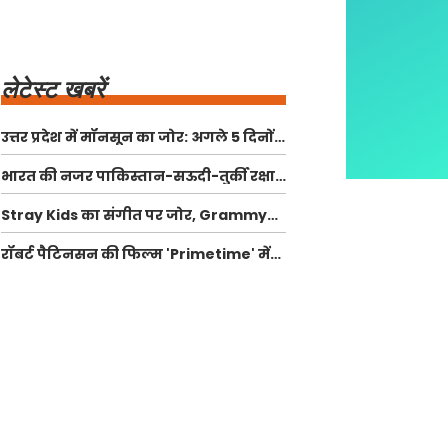
लेटेस्ट खबरें
उत्तर प्रदेश में मॉनसून का जोर: अगले 5 दिनों
में भारी बारिश की संभावना
भारत की नजर पाकिस्तान-सऊदी-तुर्की रक्षा
समझौते पर: क्या है इसका महत्व?
Stray Kids का संगीत पर जोर, Grammy
Awards पर नहीं किया सीधा बयान
रॉबर्ट पैटिनसन की फिल्म 'Primetime' में
क्रिस हैनसेन की कहानी का नया अध्याय