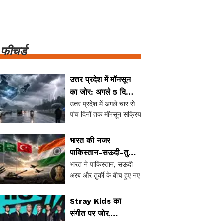
फीचर्ड
उत्तर प्रदेश में मॉनसून
का जोर: अगले 5 दिनों में
उत्तर प्रदेश में अगले चार से
भारी बारिश की संभावना
पांच दिनों तक मॉनसून सक्रिय
रहने की संभावना है, जिसमें
दक्षिणी हिस्सों में बारिश की
भारत की नजर
गतिविधियां तेज हो सकती हैं।
पाकिस्तान-सऊदी-तुर्की
7 अगस्त को पश्चिमी यूपी के
भारत ने पाकिस्तान, सऊदी
रक्षा समझौते पर: क्या है
कुछ स्थानों पर भारी वर्षा की चे
अरब और तुर्की के बीच हुए नए
इसका महत्व?
रक्षा समझौते पर अपनी नजर
बनाए रखने की बात कही है।
Stray Kids का
इस समझौते के तहत यदि
संगीत पर जोर,
किसी एक देश पर हमला होता