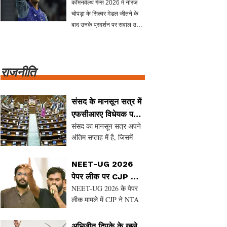
कॉमनवेल्थ गेम्स 2026 में नीरज
किया समर्थन
चोपड़ा के सिल्वर मेडल जीतने के
बाद उनके प्रदर्शन पर सवाल उठाए
गए। एथलेटिक्स फेडरेशन के
अध्यक्ष अडिल सुमरीवाला ने नीरज
के समर्थन में कहा कि उनकी
राजनीति
उपलब्धियों का मूल्यांकन क
संसद के मानसून सत्र में
एफसीआरए विधेयक पर
संसद का मानसून सत्र अपने
राजनीतिक हलचल
अंतिम सप्ताह में है, जिसमें
एफसीआरए संशोधन विधेयक
को लेकर सरकार और विपक्ष
NEET-UG 2026
के बीच टकराव बढ़ता जा रहा
पेपर लीक पर CJP की
है। कांग्रेस ने अपने सांसदों
NEET-UG 2026 के पेपर
सख्त मांगें
की उपस्थिति सुनिश्चित करने
लीक मामले में CJP ने NTA
के लिए रणनीति बनाई ...
को समाप्त कर एक नए आयोग
की स्थापना की मांग की है।
अभिजीत दिपके के खुले