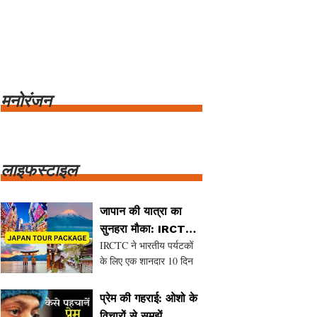
मनोरंजन
लाइफस्टाइल
जापान की यात्रा का
सुनहरा मौका: IRCTC
IRCTC ने भारतीय पर्यटकों
का नया टूर पैकेज
के लिए एक शानदार 10 दिन
और 9 रात का जापान टूर
पैकेज पेश किया है। यह
प्रेम की गहराई: ओशो के
यात्रा 6 सितंबर को दिल्ली से
विचारों से समझें