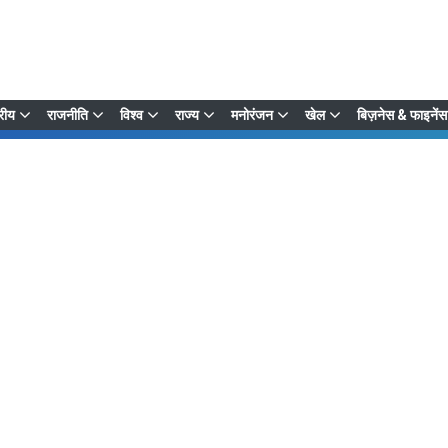
्रीय
राजनीति
विश्व
राज्य
मनोरंजन
खेल
बिज़नेस & फाइनेंस