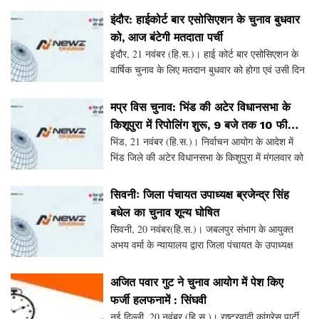
वोटर गाइड बांटनी 16 नवंबर से शुरू हो गई थी । 25 नवब
इंदौर: हाईकोर्ट बार एसोसिएशन के चुनाव बुधवार
को, आज बंटेगी मतदाता पर्ची
इंदौर, 21 नवंबर (हि.स.)। हाई कोर्ट बार एसोसिएशन के
वार्षिक चुनाव के लिए मतदान बुधवार को होगा एवं उसी दिन
परिणाम भी घोषित कर दिए जाएंगे। इससे पहले मंगलवार को
मतदाता पर्ची का वितरण होगा। मतदान के लिए प
मप्र विस चुनाव: भिंड की अटेर विधानसभा के
किशूपुरा में रिपोलिंग शुरू, 9 बजे तक 10 फीसदी
भिंड, 21 नवंबर (हि.स.)। निर्वाचन आयोग के आदेश में
मतदान
भिंड जिले की अटेर विधानसभा के किशूपुरा में मंगलवार को
पुनर्मतदान कराया जा रहा है। सुबह 9 बजे तक यहां 10
प्रतिशत मतदान हो चुका था। बीते 17 नवंबर को मत
सिवनीः जिला पंचायत उपाध्यक्ष ब्रजेन्द्र सिंह
बधेल का चुनाव शून्य घोषित
सिवनी, 20 नवंबर(हि.स.)। जबलपुर संभाग के आयुक्त
अभय वर्मा के न्यायालय द्वारा जिला पंचायत के उपाध्यक्ष
ब्रजेन्द्र सिंह बघेल के निर्वाचन को म.प्र.(निर्वाचन,
अर्जिया, भ्रष्टाचार और सदस्यता के लिय निरर्हत
अजित पवार गुट ने चुनाव आयोग में पेश किए
फर्जी हलफनामें : सिंघवी
नई दिल्ली, 20 नवंबर (हि.स.)। राष्ट्रवादी कांग्रेस पार्टी