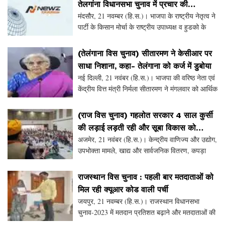
तेलगांना विधानसभा चुनाव में प्रचार की
मंदसौर, 21 नवम्बर (हि.स.)। भाजपा के राष्ट्रीय नेतृत्व ने
जिम्मेदारी
पार्टी के किसान मोर्चा के राष्ट्रीय उपाध्यक्ष व हुडको के
डायरेक्टर बंशीलाल गुर्जर को तेलगांना विधानसभा चुनाव में
प्रचार की जिम्मेदारी सौपी है।
(तेलंगाना विस चुनाव) सीतारमण ने केसीआर पर
साधा निशाना, कहा- तेलंगाना को कर्ज में डुबोया
नई दिल्ली, 21 नवंबर (हि.स.)। भाजपा की वरिष्ठ नेता एवं
केंद्रीय वित्त मंत्री निर्मला सीतारमण ने मंगलवार को आर्थिक
नीतियों की विफलता के लिए तेलंगाना सरकार पर निशाना
साधा। सीतारमण ने मुख्यमंत्री केसीआर
(राज विस चुनाव) गहलोत सरकार 4 साल कुर्सी
की लड़ाई लड़ती रही और सूबा विकास को
अजमेर, 21 नवंबर (हि.स.)। केन्द्रीय वाणिज्य और उद्योग,
तरसता रहा: पीयूष गोयल
उपभोक्ता मामले, खाद्य और सार्वजनिक वितरण, कपड़ा
मंत्री पीयूष गोयल ने कहा कि राजस्थान में बीते 5 साल के
शासन में से 4 साल तक गहलोत सरकार कुर्सी की
राजस्थान विस चुनाव : पहली बार मतदाताओं को
मिल रही क्यूआर कोड वाली पर्ची
जयपुर, 21 नवम्बर (हि.स.)। राजस्थान विधानसभा
चुनाव-2023 में मतदान प्रतिशत बढ़ाने और मतदाताओं की
सुविधा के लिए क्यूआर कोड वाली मतदाता सूचना पर्ची एवं