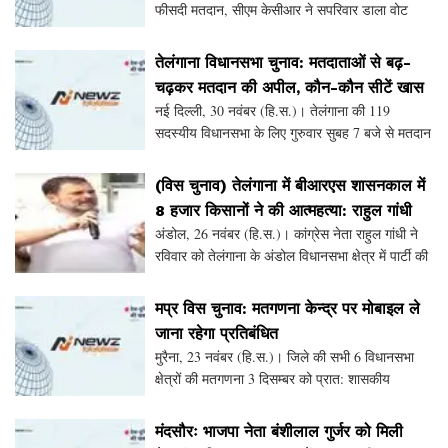
फीसदी मतदान, सीएम केसीआर ने सपरिवार डाला वोट
हिन्दुस्थान समाचार/सुनीत
तेलंगाना विधानसभा चुनाव: मतदाताओं से बढ़-
चढ़कर मतदान की अपील, कौन-कौन सीटें खास
नई दिल्ली, 30 नवंबर (हि.स.)। तेलंगाना की 119
सदस्यीय विधानसभा के लिए गुरुवार सुबह 7 बजे से मतदान
शुरू हो गया। तीन करोड़ 26 लाख मतदाता चुनाव मैदान में
उतरे 2290 उम्मीदवारों की चुनावी किस्मत का फैसला क
(विस चुनाव) तेलंगाना में बीआरएस शासनकाल में
8 हजार किसानों ने की आत्महत्या: राहुल गांधी
अंडोल, 26 नवंबर (हि.स.)। कांग्रेस नेता राहुल गांधी ने
रविवार को तेलंगाना के अंडोल विधानसभा क्षेत्र में पार्टी की
'विजयभेरी सभा' में राज्य की भारत राष्ट्र समिति
(बीआरएस) सरकार पर जमकर हमला बोला। उन्हो
मप्र विस चुनाव: मतगणना केन्द्र पर मोबाइल ले
जाना रहेगा प्रतिबंधित
मुरैना, 23 नवंबर (हि.स.)। जिले की सभी 6 विधानसभा
क्षेत्रों की मतगणना 3 दिसम्बर को प्रात: शासकीय
पॉलिटेक्निक कॉलेज मुरैना में की जायेगी। मतगणना के लिए
कड़े सुरक्षा प्रबंध किये जा रहे हैं। जिलाधीश एवं
मंदसौरः भाजपा नेता बंशीलाल गुर्जर को मिली