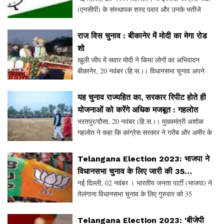
(एनसीपी) के संस्थापक शरद पवार और उनके भतीजे
अजित पवार गुट का पार्टी के नाम और निशान (घड़ी) को
लेकर किए दावे का मामला चुनाव आयोग में है। दोनों
राज विस चुनाव : बीकानेर में मोदी का मेगा रोड
शो
खुली जीप में सवार मोदी ने किया लोगों का अभिवादन
बीकानेर, 20 नवंबर (हि.स.)। विधानसभा चुनाव अपने
चरम पर पहुंच चुका है। दोनों प्रमुख राजनीतिक दल
अपने-अपने उम्मीदवारों को जिताने के लिए पूरी ताकत झोंक
यह चुनाव राज्यहित का, सरकार रिपीट होते ही
रहे
योजनाओं को करेंगे अधिक मजबूत : गहलोत
भरतपुर/दौसा, 20 नवंबर (हि.स.)। मुख्यमंत्री अशोक
गहलोत ने कहा कि कांग्रेस सरकार ने गरीब और अमीर के
बीच खाई खत्म की है। उन्होंने कहा कि बीजेपी के दिल में
राजस्थान की कांग्रेस सरकार को नहीं गिरा पाने की
Telangana Election 2023: भाजपा ने
विधानसभा चुनाव के लिए जारी की 35
नई दिल्ली, 02 नवंबर । भारतीय जनता पार्टी (भाजपा) ने
उम्मीदवारों की सूची, जानें किसे-कहां से मौका
तेलंगाना विधानसभा चुनाव के लिए गुरुवार को 35
उम्मीदवारों की सूची जारी की। इस सूची में अनुसूचित जाति
के तीन और अनुसूचित जनजाति के पांच नेताओं के नाम
Telangana Election 2023: 'बीजेपी