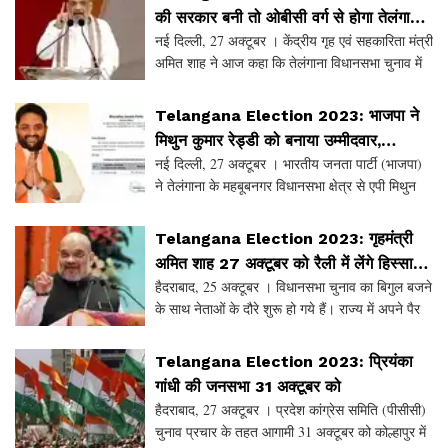
की सरकार बनी तो ओबीसी वर्ग से होगा तेलंगाना
नई दिल्ली, 27 अक्टूबर । केंद्रीय गृह एवं सहकारिता मंत्री
का अगला मुख्यमंत्री' अमित शाह का एलान
अमित शाह ने आज कहा कि तेलंगाना विधानसभा चुनाव में
अगर भारतीय जनता पार्टी (भाजपा) जीत दर्ज करती है तो
पार्टी यहां किसी पिछड़े वर्ग के व्यक्ति क
Telangana Election 2023: भाजपा ने
मिथुन कुमार रेड्डी को बनाया उम्मीदवार,
नई दिल्ली, 27 अक्टूबर । भारतीय जनता पार्टी (भाजपा)
महबूबनगर विधानसभा क्षेत्र से लड़ेंगे चुनाव
ने तेलंगाना के महबूबनगर विधानसभा क्षेत्र से एपी मिथुन
कुमार रेड्डी को चुनावी मैदान में उतारा है। शुक्रवार को
भाजपा के राष्ट्रीय महासचिव एवं मुख्यालय
Telangana Election 2023: गृहमंत्री
अमित शाह 27 अक्टूबर को रैली में लेंगे हिस्सा,
हैदराबाद, 25 अक्टूबर । विधानसभा चुनाव का बिगुल बजने
योगी आदित्यनाथ व हिमंत विश्व सरमा की भी
के साथ नेताओं के दौरे शुरू हो गये हैं। राज्य में अपने पैर
रैली
जमाने की कोशिश कर रही भारतीय जनता पार्टी (भाजपा)
विशेष चुनावी रणनीति के तहत कार्य कर रही
Telangana Election 2023: प्रियंका
गांधी की जनसभा 31 अक्टूबर को
हैदराबाद, 27 अक्टूबर । प्रदेश कांग्रेस समिति (पीसीसी)
चुनाव प्रचार के तहत आगामी 31 अक्टूबर को कोल्हापुर में