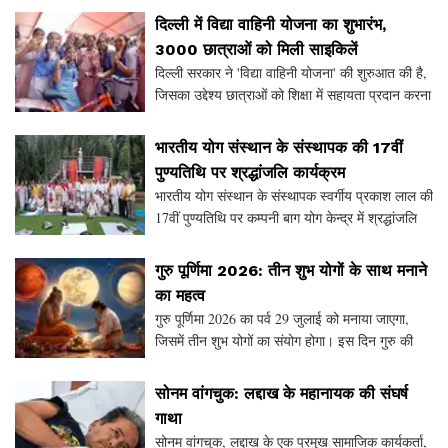
करेंगे। जानें इस मेले की प्रमुख तिथियाँ और इसके
दिल्ली में विद्या वाहिनी योजना का शुभारंभ,
3000 छात्राओं को मिली साइकिलें
दिल्ली सरकार ने 'विद्या वाहिनी योजना' की शुरुआत की है,
जिसका उद्देश्य छात्राओं को शिक्षा में सहायता प्रदान करना
है। इस योजना के तहत 3000 से अधिक छात्राओं को
साइकिलें वितरित की गईं। मुख्यमंत्री रेखा ग
भारतीय योग संस्थान के संस्थापक की 17वीं
पुण्यतिथि पर श्रद्धांजलि कार्यक्रम
भारतीय योग संस्थान के संस्थापक स्वर्गीय प्रकाश लाल की
17वीं पुण्यतिथि पर कम्पनी बाग योग केन्द्र में श्रद्धांजलि
कार्यक्रम का आयोजन किया गया। इस अवसर पर लगभग
50 से 60 योग साधकों ने भाग लिया और संस्थाप
गुरु पूर्णिमा 2026: तीन शुभ योगों के साथ मनाने
का महत्व
गुरु पूर्णिमा 2026 का पर्व 29 जुलाई को मनाया जाएगा,
जिसमें तीन शुभ योगों का संयोग होगा। इस दिन गुरु की
पूजा का विशेष महत्व है, जो जीवन में सही मार्ग दिखाने में
मदद करता है। जानें गुरु पूजा का शुभ मुह
सोनम वांगचुक: लद्दाख के महानायक की संघर्ष
गाथा
सोनम वांगचुक, लद्दाख के एक प्रमुख सामाजिक कार्यकर्ता,