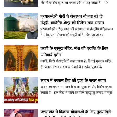
जिसमें प्रदोष व्रत का महत्व और भी बढ़ जाता है। 10
अगस्त 2026 को पहला प्रदोष व्रत मनाया जाएगा। इस
दिन पूजा का शुभ मुहूर्त शाम 7:09 से 9:23 बजे तक है।
प्रधानमंत्री मोदी ने गोबरधन योजना को दी
मंजूरी, बायोगैस क्षेत्र को मिलेगा नया आयाम
प्रधानमंत्री नरेंद्र मोदी की अध्यक्षता में केंद्रीय मंत्रिमंडल
ने 'गोबरधन' योजना को मंजूरी दी है, जिसका उद्देश्य
बायोगैस क्षेत्र को सशक्त बनाना और किसानों को लाभ
पहुंचाना है। यह योजना 2027 से 2036 तक
काशी के प्रमुख मंदिर: मोक्ष की प्राप्ति के लिए
अनिवार्य दर्शन
काशी, जिसे मोक्षदायिनी कहा जाता है, में कई प्रमुख मंदिर
हैं जिनके दर्शन करना अनिवार्य है। स्कंद पुराण के
अनुसार, केवल विश्वनाथ ज्योतिर्लिंग के दर्शन से यात्रा पूरी
नहीं होती। इस लेख में हम काल भैरव,
सावन में भगवान शिव की पूजा के सरल उपाय
सावन का महीना भगवान शिव की पूजा के लिए विशेष महत्व
रखता है। इस लेख में जानें कि कैसे श्रद्धालु कांवड़ यात्रा
के बिना भी भगवान शिव की आराधना कर सकते हैं।
जलाभिषेक, बेलपत्र अर्पित करने और सेवा-दान के म
उत्तराखंड में विकास योजनाओं के लिए मुख्यमंत्री