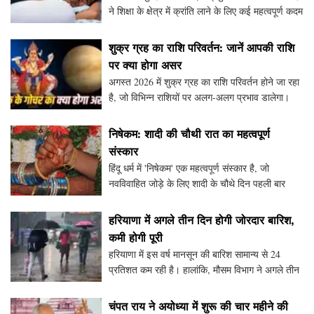
ने शिक्षा के क्षेत्र में क्रांति लाने के लिए कई महत्वपूर्ण कदम
उठाए हैं। उनकी भूख हड़ताल ने छात्रों को प्रेरित किया
और समाज में जागरूकता बढ़ाई। ज
शुक्र ग्रह का राशि परिवर्तन: जानें आपकी राशि
पर क्या होगा असर
अगस्त 2026 में शुक्र ग्रह का राशि परिवर्तन होने जा रहा
है, जो विभिन्न राशियों पर अलग-अलग प्रभाव डालेगा।
जानें कि आपकी राशि पर इसका क्या असर होगा और किस
प्रकार के उपाय किए जा सकते हैं। इस लेख में मेष
निषेकम: शादी की चौथी रात का महत्वपूर्ण
संस्कार
हिंदू धर्म में 'निषेकम' एक महत्वपूर्ण संस्कार है, जो
नवविवाहित जोड़े के लिए शादी के चौथे दिन पहली बार
शारीरिक मिलन का प्रतीक है। यह रस्म गर्भधारण और
संतानोत्पत्ति के उद्देश्य से की जाती है, और इसे एक
हरियाणा में अगले तीन दिन होगी जोरदार बारिश,
कमी होगी पूरी
हरियाणा में इस वर्ष मानसून की बारिश सामान्य से 24
प्रतिशत कम रही है। हालांकि, मौसम विभाग ने अगले तीन
दिनों में भारी बारिश की संभावना जताई है, जिससे किसानों
को राहत मिलेगी। 28 से 30 जुलाई के बीच कई जि
चंपत राय ने अयोध्या में शुरू की चार महीने की