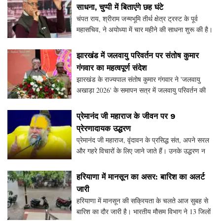
साधना, चुप्पी में बिताएंगे छह घंटे
चंपत राय, श्रीराम जन्मभूमि तीर्थ क्षेत्र ट्रस्ट के पूर्व
महासचिव, ने अयोध्या में चार महीने की साधना शुरू की है।
इस दौरान वह प्रतिदिन छह घंटे मौन रहेंगे और राम मंत्र
जप करेंगे। चातुर्मास के इस पवित्र
झारखंड में जलवायु परिवर्तन पर संतोष कुमार
गंगवार का महत्वपूर्ण संदेश
झारखंड के राज्यपाल संतोष कुमार गंगवार ने 'जलवायु
अखाड़ा 2026' के समापन सत्र में जलवायु परिवर्तन की
गंभीरता पर प्रकाश डाला। उन्होंने विकास और पर्यावरण के
बीच संतुलन बनाने की आवश्यकता पर जोर दिया और ना
प्रेमानंद जी महाराज के जीवन पर 9
प्रेरणादायक उद्धरण
प्रेमानंद जी महाराज, वृंदावन के प्रसिद्ध संत, अपने सरल
और गहरे विचारों के लिए जाने जाते हैं। उनके उद्धरण न
केवल प्रेरणादायक हैं, बल्कि जीवन को सही दिशा में ले
जाने के लिए भी मार्गदर्शन करते हैं। इस ल
हरियाणा में मानसून का असर: बारिश का अलर्ट
जारी
हरियाणा में मानसून की सक्रियता के चलते आज सुबह से
बारिश का दौर जारी है। भारतीय मौसम विभाग ने 13 जिलों