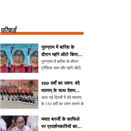
फीचर्ड
गुरुग्राम में बारिश के
दौरान महंगे ऑटो किराए
गुरुग्राम में बारिश के दौरान
का वीडियो हुआ वायरल,
ट्रैफिक जाम और महंगे ऑटो
जानें क्या हुआ?
किराए की समस्या ने एक बार
फिर से चर्चा का विषय बना
150 वर्षों का जश्न: वंदे
दिया है। आस्था गोयल ने
मातरम् के साथ देशभक्ति
इंस्टाग्राम पर एक वीडियो
आज नई दिल्ली में वंदे मातरम्
का कार्यक्रम
साझा किया, जिसमें उन्होंने
के 150 वर्षों का जश्न मनाने के
बताया कि 7 किलोमीटर
लिए एक भव्य देशभक्ति
कार्यक्रम आयोजित किया जा
ममता बनर्जी के काफिले
रहा है। भारतीय वायु सेना का
पर प्रदर्शनकारियों का
बैंड इस अवसर पर एक विशेष