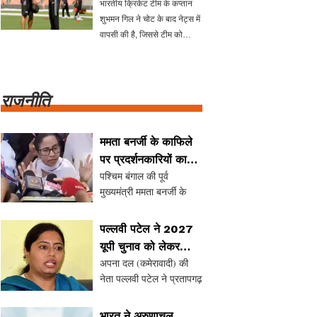
भारतीय क्रिकेट टीम के कप्तान
शुभमन गिल ने चोट के बाद नेट्स में
वापसी की है, जिससे टीम को
श्रीलंका के खिलाफ आगामी टेस्ट
श्रृंखला में राहत मिली है। गिल ने
प्रैक्टिस सेशन में भाग लिया और
राजनीति
सोशल मीडिया पर
ममता बनर्जी के काफिले
पर प्रदर्शनकारियों का
पश्चिम बंगाल की पूर्व
हमला, पुलिस पर उठे
मुख्यमंत्री ममता बनर्जी के
सवाल
काफिले पर उत्तर 24 परगना में
प्रदर्शनकारियों ने हमला
पल्लवी पटेल ने 2027
किया। यह घटना तब हुई जब
यूपी चुनाव को लेकर
वह दिवंगत तृणमूल कांग्रेस
अपना दल (कमेरावादी) की
जताई उम्मीदें
कार्यकर्ता बिरजू के परिवार से
नेता पल्लवी पटेल ने प्रतापगढ़
मिलने जा रही थीं। ...
में 2027 के उत्तर प्रदेश
विधानसभा चुनाव को लेकर
भारत ने अरुणाचल