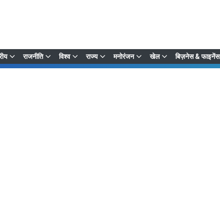
्रीय
राजनीति
विश्व
राज्य
मनोरंजन
खेल
बिज़नेस & फाइनेंस