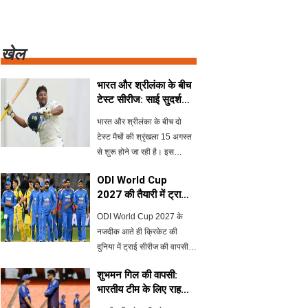
खेल
भारत और श्रीलंका के बीच
टेस्ट सीरीज: साई सुदर्शन
की चोट से सरफराज खान
भारत और श्रीलंका के बीच दो
को मौका
टेस्ट मैचों की श्रृंखला 15 अगस्त
से शुरू होने जा रही है। इस
श्रृंखला में साई सुदर्शन की चोट के
ODI World Cup
कारण सरफराज खान को टीम में
2027 की तैयारी में ट्राई
शामिल करने की संभावना बढ़ गई
सीरीज की वापसी
है। पहले टेस्ट का आयो
ODI World Cup 2027 के
नजदीक आते ही क्रिकेट की
दुनिया में ट्राई सीरीज की वापसी
की चर्चा तेज हो गई है। इंग्लैंड एवं
शुभमन गिल की वापसी:
वेल्स क्रिकेट बोर्ड के CEO ने
भारतीय टीम के लिए राहत
अगले 12 से 18 महीनों में इस
की खबर
प्रारूप के आयोजन की संभावना