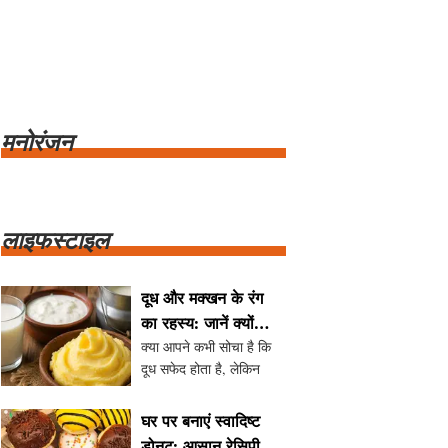
मनोरंजन
लाइफस्टाइल
दूध और मक्खन के रंग
का रहस्य: जानें क्यों
क्या आपने कभी सोचा है कि
होता है पीला
दूध सफेद होता है, लेकिन
मक्खन पीला क्यों होता है? इस
लेख में हम जानेंगे कि दूध के
घर पर बनाएं स्वादिष्ट
रंग का रहस्य क्या है और
डोनट: आसान रेसिपी