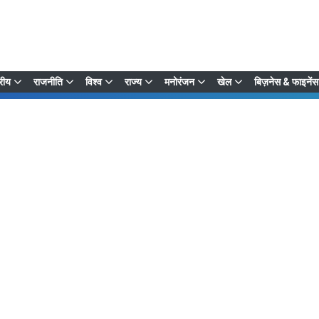
्रीय
राजनीति
विश्व
राज्य
मनोरंजन
खेल
बिज़नेस & फाइनेंस