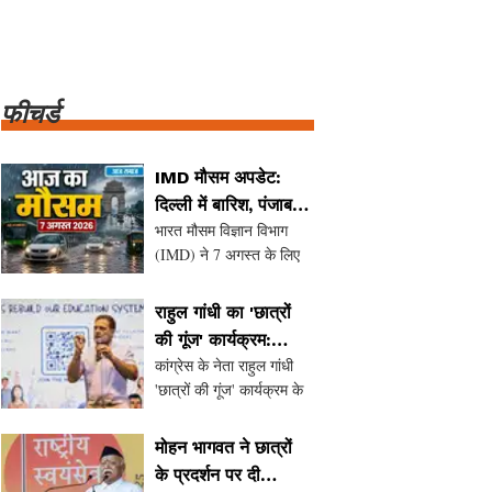
फीचर्ड
IMD मौसम अपडेट:
दिल्ली में बारिश, पंजाब-
भारत मौसम विज्ञान विभाग
हरियाणा में भारी बारिश
(IMD) ने 7 अगस्त के लिए
का अलर्ट
दिल्ली, पंजाब और हरियाणा में
भारी बारिश का अलर्ट जारी
राहुल गांधी का 'छात्रों
किया है। दिल्ली में पिछले कुछ
की गूंज' कार्यक्रम:
दिनों से लगातार बारिश हो रही
कांग्रेस के नेता राहुल गांधी
प्रयागराज में मिली
है, जिससे लोगों को उमस से
'छात्रों की गूंज' कार्यक्रम के
अनुमति
राहत मिली है
तहत 8 अगस्त को प्रयागराज
में एक कार्यक्रम आयोजित
मोहन भागवत ने छात्रों
करने जा रहे हैं। पहले इस
के प्रदर्शन पर दी
कार्यक्रम की अनुमति रद्द कर