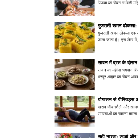
पिज्जा का सेवन गर्भवती मह
सही तरीक
गुजराती खमन ढोकला: घ
गुजराती खमन ढोकला एक लोक
जाना जाता है। इस लेख मे
उपयोग करके परफेक्ट ढोक
सावन में व्रत के दौरा
सावन का महीना भगवान शिव 
भरपूर आहार का सेवन आवश्य
दौरान आपकी डाइट म
योगासन से पीरियड्स और
खराब जीवनशैली और खानपान
समस्याओं का सामना करना प
को कैसे दूर किया जा सकता
सही नाश्ता: ऊर्जा और 