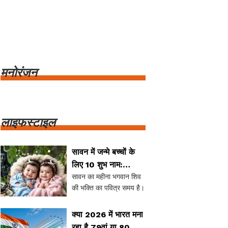
मनोरंजन
लाइफस्टाइल
सावन में जन्मे बच्चों के
लिए 10 शुभ नाम:
सावन का महीना भगवान शिव
आध्यात्मिकता और
की भक्ति का पवित्र समय है।
सुंदरता का संगम
इस दौरान जन्मे बच्चों को
विशेष आशीर्वाद मिलता है।
क्या 2026 में भारत मना
यदि आप अपने बच्चे के लिए
रहा है 79वां या 80वां