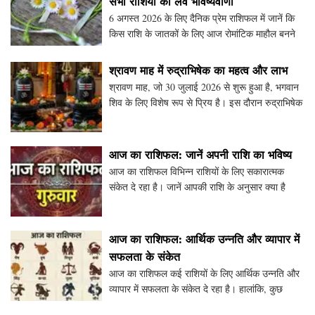
सभी राशियों का लव भविष्यवाणी
6 अगस्त 2026 के लिए दैनिक प्रेम राशिफल में जानें कि
किस राशि के जातकों के लिए आज रोमांटिक माहौल बनने
की संभावना है। सभी 12 राशियों के लिए विशेष
भविष्यवाणियाँ दी गई हैं, जो आपके रिश्तों में नई ऊर्जा औ
श्रावण माह में रुद्राभिषेक का महत्व और लाभ
श्रावण माह, जो 30 जुलाई 2026 से शुरू हुआ है, भगवान
शिव के लिए विशेष रूप से प्रिय है। इस दौरान रुद्राभिषेक
का महत्व अत्यधिक बढ़ जाता है। जानें कि रुद्राभिषेक
क्या है, इसके लाभ और सावन के महीने में इसक
आज का राशिफल: जानें अपनी राशि का भविष्य
आज का राशिफल विभिन्न राशियों के लिए सकारात्मक
संकेत दे रहा है। जानें आपकी राशि के अनुसार क्या है
भविष्य, नौकरी, व्यापार और आर्थिक मामलों में क्या लाभ हो
सकता है। इस लेख में मेष से लेकर मीन तक सभी राश
आज का राशिफल: आर्थिक उन्नति और व्यापार में
सफलता के संकेत
आज का राशिफल कई राशियों के लिए आर्थिक उन्नति और
व्यापार में सफलता के संकेत दे रहा है। हालांकि, कुछ
जातकों को स्वास्थ्य संबंधी चिंताओं और घरेलू विवादों का