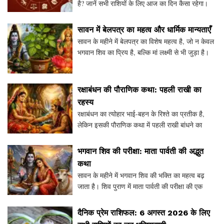
है? जानें सभी राशियों के लिए आज का दिन कैसा रहेगा।
आचार्य रत्नाकर तिवारी द्वारा दी गई भविष्यवाणियों के
अनुसार, विभिन्न राशियों के जातकों को आज क्या करना
सावन में बेलपत्र का महत्व और धार्मिक मान्यताएँ
सावन के महीने में बेलपत्र का विशेष महत्व है, जो न केवल
भगवान शिव का प्रिय है, बल्कि मां लक्ष्मी से भी जुड़ा है।
इस लेख में जानें बेलपत्र के वृक्ष की उत्पत्ति, घर में इसे
लगाने के लाभ, और सावन में इसक
रक्षाबंधन की पौराणिक कथा: पहली राखी का
रहस्य
रक्षाबंधन का त्योहार भाई-बहन के रिश्ते का प्रतीक है,
लेकिन इसकी पौराणिक कथा में पहली राखी बांधने का
रहस्य छिपा है। माता लक्ष्मी ने राजा बलि को राखी बांधकर
एक महत्वपूर्ण वचन लिया, जो इस पर्व के महत्व
भगवान शिव की परीक्षा: माता पार्वती की अद्भुत
कथा
सावन के महीने में भगवान शिव की भक्ति का महत्व बढ़
जाता है। शिव पुराण में माता पार्वती की परीक्षा की एक
अद्भुत कथा है, जिसमें भगवान शिव ने मगरमच्छ का रूप
धारण किया। माता पार्वती ने अपने तप का फल एक अन
दैनिक प्रेम राशिफल: 6 अगस्त 2026 के लिए