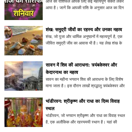
आज का राशिफल आपके लिए कई महत्वपूर्ण संकेत लेकर
आया है। जानें कि आपकी राशि के अनुसार आज का दिन
कैसा रहेगा, साथ ही लकी नंबर और रंग भी। सभी राशियों
के लिए विशेष जानकारी और भविष्यफल के साथ, यह लेख
आपको अ
शंख: समुद्री जीवों का रहस्य और उनका महत्व
शंख, जो पूजा और धार्मिक अनुष्ठानों में महत्वपूर्ण है, एक
जीवित समुद्री जीव का आवास भी है। यह लेख शंख के
जीवन चक्र, इसकी प्रसिद्ध प्रजातियों, और समुद्री
पारिस्थितिकी में इसकी भूमिका पर प्रकाश डालता है
सावन में शिव की आराधना: त्र्यंबकेश्वर और
केदारनाथ का महत्व
सावन का महीना भगवान शिव की आराधना के लिए विशेष
माना जाता है। इस दौरान लाखों श्रद्धालु त्र्यंबकेश्वर और
केदारनाथ जैसे प्रमुख मंदिरों में पूजा करने के लिए पहुंचते
हैं। इन मंदिरों से जुड़ी पौराणिक कथाएं
भांडीरवन: श्रीकृष्ण और राधा का दिव्य विवाह
स्थल
भांडीरवन, जो भगवान श्रीकृष्ण और राधा का विवाह स्थल
है, एक अलौकिक और रहस्यमयी स्थान है। यहां की
पौराणिक कथा और विशेषताएं इसे एक अद्भुत धार्मिक स्थल