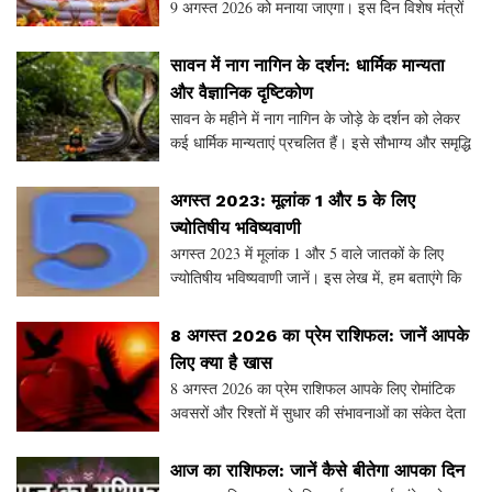
9 अगस्त 2026 को मनाया जाएगा। इस दिन विशेष मंत्रों
का जाप करने से भक्तों को मानसिक शांति और
सकारात्मकता प्राप्त होती है। जानें इस पर्व पर किए जाने
सावन में नाग नागिन के दर्शन: धार्मिक मान्यता
और वैज्ञानिक दृष्टिकोण
सावन के महीने में नाग नागिन के जोड़े के दर्शन को लेकर
कई धार्मिक मान्यताएं प्रचलित हैं। इसे सौभाग्य और समृद्धि
का प्रतीक माना जाता है। लेकिन क्या यह सच में किस्मत
बदल सकता है? इस लेख में हम धार्मिक म
अगस्त 2023: मूलांक 1 और 5 के लिए
ज्योतिषीय भविष्यवाणी
अगस्त 2023 में मूलांक 1 और 5 वाले जातकों के लिए
ज्योतिषीय भविष्यवाणी जानें। इस लेख में, हम बताएंगे कि
कैसे यह महीना आपके लिए नए अवसर और संभावनाएं लेकर
आ सकता है। मूलांक 1 के लिए यह समय शुभ है, जबकि म
8 अगस्त 2026 का प्रेम राशिफल: जानें आपके
लिए क्या है खास
8 अगस्त 2026 का प्रेम राशिफल आपके लिए रोमांटिक
अवसरों और रिश्तों में सुधार की संभावनाओं का संकेत देता
है। जानें कि आपकी राशि के अनुसार आज का दिन कैसा
रहेगा। क्या आप सिंगल हैं या किसी रिश्ते में हैं,
आज का राशिफल: जानें कैसे बीतेगा आपका दिन