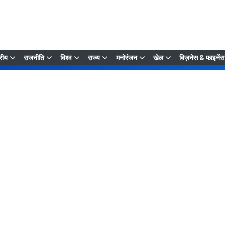
्रीय
राजनीति
विश्व
राज्य
मनोरंजन
खेल
बिज़नेस & फाइनेंस