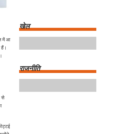
 में आ
हैं।
खेल
ै।
 से
राजनीति
का
कोट्टई