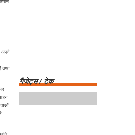
म्मान
ी अपने
ै तथा
लिए
वाहन
ेवाओं
गैजेट्स / टेक
े
प्रति