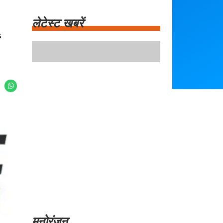
लेटेस्ट खबरें
ं
ब्रिटेन में मुस्लिम तुष्टीकरण का संकट: जनमत संग्रह
की तैयारी
यूएई ने ईरान के हमले की कड़ी निंदा की, होर्मुज़
जलडमरूमध्य में बढ़ा तनाव
सावन शिवरात्रि 2026: भद्रा का प्रभाव और पूजा के
नियम
कानपुर देहात में युवक की पिटाई का मामला, पुलिस ने
शुरू की जांच