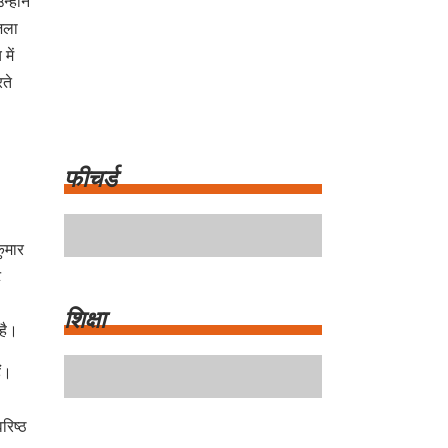
्होंने
िला
में
ते
कुमार
ट
फीचर्ड
 है।
ं।
शिक्षा
रिष्ठ