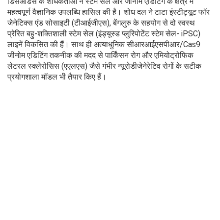
डिसऑर्डर्स के शोधकर्ताओं ने स्टेम सेल और जीनोम एडिटिंग के क्षेत्र में
महत्वपूर्ण वैज्ञानिक उपलब्धि हासिल की है। शोध दल ने टाटा इंस्टीट्यूट फॉर
जेनेटिक्स एंड सोसाइटी (टीआईजीएस), बेंगलुरु के सहयोग से दो स्वस्थ
प्रेरित बहु-शक्तिशाली स्टेम सेल (इंड्यूस्ड प्लुरिपोटेंट स्टेम सेल- iPSC)
लाइनें विकसित की हैं। साथ ही अत्याधुनिक सीआरआईएसपीआर/Cas9
जीनोम एडिटिंग तकनीक की मदद से पार्किंसन रोग और एमियोट्रोफिक
लेटरल स्क्लेरोसिस (एएलएस) जैसे गंभीर न्यूरोडीजेनेरेटिव रोगों के सटीक
प्रयोगशाला मॉडल भी तैयार किए हैं।