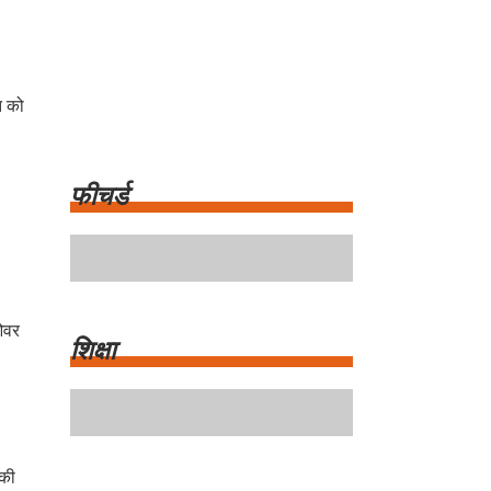
त को
फीचर्ड
ओवर
शिक्षा
 की