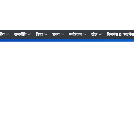
्रीय
राजनीति
विश्व
राज्य
मनोरंजन
खेल
बिज़नेस & फाइनेंस