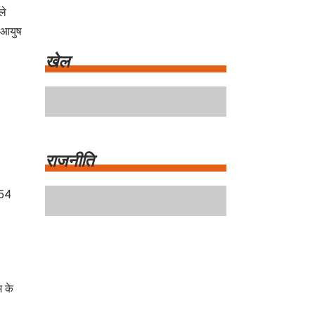
ले
 आयुष
खेल
 54
राजनीति
म के